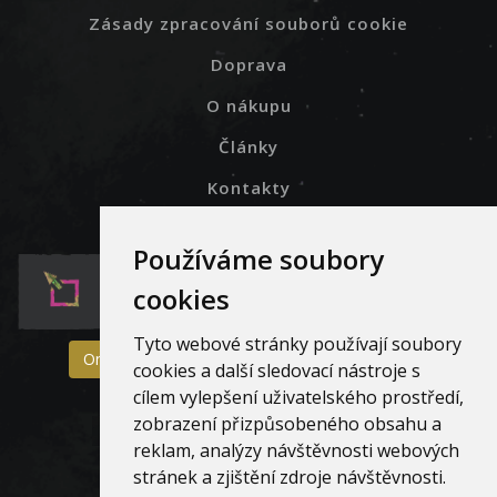
Zásady zpracování souborů cookie
Doprava
O nákupu
Články
Kontakty
Používáme soubory
cookies
Tyto webové stránky používají soubory
On-line formulář pro reklamaci a vrácení zboží
cookies a další sledovací nástroje s
cílem vylepšení uživatelského prostředí,
zobrazení přizpůsobeného obsahu a
reklam, analýzy návštěvnosti webových
stránek a zjištění zdroje návštěvnosti.
© 2023. PragoUnionShop.cz