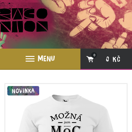
0
MENU
0 Kč
Novinka