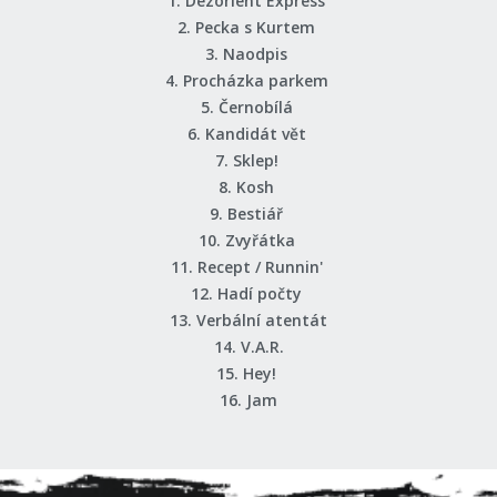
1. Dezorient Express
2. Pecka s Kurtem
3. Naodpis
4. Procházka parkem
5. Černobílá
6. Kandidát vět
7. Sklep!
8. Kosh
9. Bestiář
10. Zvyřátka
11. Recept / Runnin'
12. Hadí počty
13. Verbální atentát
14. V.A.R.
15. Hey!
16. Jam