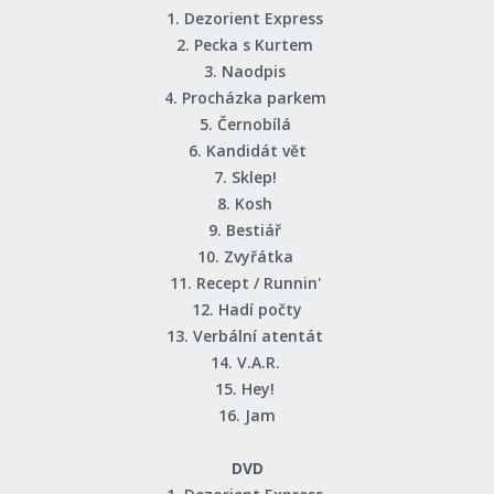
1. Dezorient Express
2. Pecka s Kurtem
3. Naodpis
4. Procházka parkem
5. Černobílá
6. Kandidát vět
7. Sklep!
8. Kosh
9. Bestiář
10. Zvyřátka
11. Recept / Runnin'
12. Hadí počty
13. Verbální atentát
14. V.A.R.
15. Hey!
16. Jam
DVD